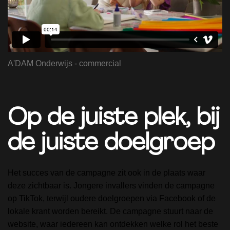
A'DAM Onderwijs - commercial
Op de juiste plek, bij
de juiste doelgroep
Het succes van de campagne zit ook in de plaats waar
deze zichtbaar is. Jongere invallers vinden de campagne
op TikTok, terwijl oudere doelgroepen via Facebook of de
lokale krant worden bereikt. De campagne stuurt naar de
website, waar iedereen kan ontdekken welke rol het beste