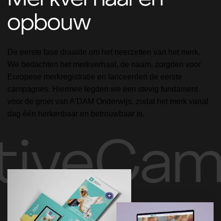
opbouw
De eerste fase draaide om het neerzetten van het merk.
We bedachten het merkverhaal, de naam, zorgden voor
Europese merkregistratie en lanceerden de eerste
campagnes. Hiermee legden we een stevig fundament
voor de groei van A’DAM Onderwijs, zodat het merk vanaf
dag één herkenbaar en betrouwbaar is.
iveCamp