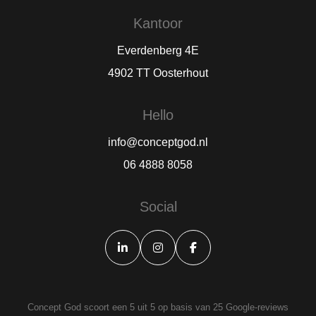
Kantoor
Everdenberg 4E
4902 TT Oosterhout
Hello
info@conceptgod.nl
06 4888 8058
Social
Concept God scoort een 5 uit 5 op basis van 25
Google-reviews