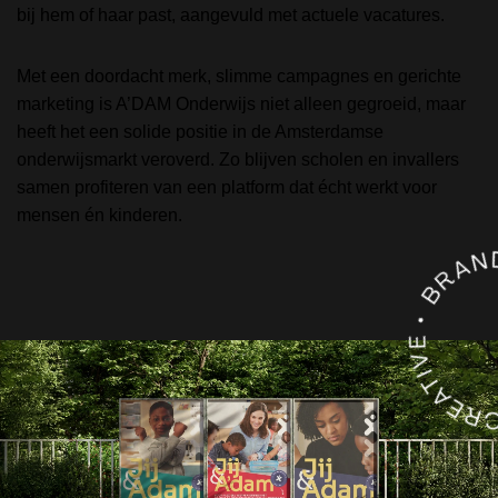
bij hem of haar past, aangevuld met actuele vacatures.
Met een doordacht merk, slimme campagnes en gerichte
marketing is A’DAM Onderwijs niet alleen gegroeid, maar
heeft het een solide positie in de Amsterdamse
onderwijsmarkt veroverd. Zo blijven scholen en invallers
samen profiteren van een platform dat écht werkt voor
mensen én kinderen.